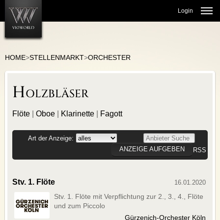
Login
HOME
>
STELLENMARKT
>
ORCHESTER
STELLENMARKT
Holzbläser
ORCHESTER
THEATERJOBS
GESANG/CHÖRE
Flöte
|
Oboe
|
Klarinette
|
Fagott
KULTURMANAGEMENT
Art der Anzeige:
BALLETT/TANZ
ANZEIGE AUFGEBEN
RSS
LEHRTÄTIGKEIT
MUSIKERMARKT
Stv. 1. Flöte
16.01.2020
INSTRUMENTE
Stv. 1. Flöte mit Verpflichtung zur 2., 3., 4., Flöte
MUSIKER SUCHT MUSIKER
und zum Piccolo
Gürzenich-Orchester Köln
BÜCHER/NOTEN