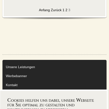
MUGGEN
Anfang
Zurück
1
2
3
UNTERRICHT
COMMUNITY
VIO-BLOG
FACEBOOK
TWITTER
YOUTUBE
FERMATE
Unsere Leistungen
SERVICE
Werbebanner
UNSERE LEISTUNGEN
WERBEBANNER
Kontakt
KONTAKT
Impressum
IMPRESSUM
Cookies helfen uns dabei, unsere Webseite
Datenschutzerklärung
für Sie optimal zu gestalten und
AGB