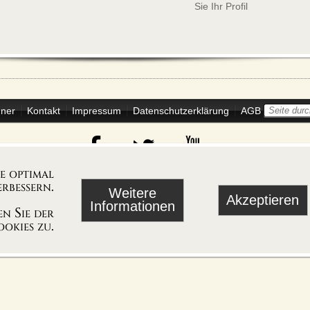
Sie Ihr Profil
ner
Kontakt
Impressum
Datenschutzerklärung
AGB
blog
uns auf
ie optimal
rbessern.
Weitere
Akzeptieren
Informationen
n Sie der
okies zu.