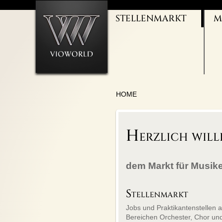
STELLENMARKT
M
ORCHESTER
I
THEATERJOBS
M
GESANG/CHÖRE
M
KULTURMANAGEMENT
B
BALLETT/TANZ
M
LEHRTÄTIGKEIT
U
HOME
Herzlich will
dem Markt für Musike
Stellenmarkt
Jobs und Praktikantenstellen 
Bereichen Orchester, Chor un