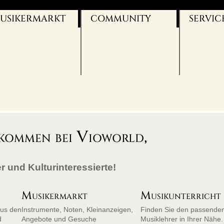
USIKERMARKT
COMMUNITY
SERVIC
NSTRUMENTE
VIO-BLOG
UNSERE 
USIKER SUCHT
FACEBOOK
WERBEBA
USIKER
TWITTER
KONTAKT
ÜCHER/NOTEN
YOUTUBE
IMPRESS
UGGEN
FERMATE
AGB
NTERRICHT
DATENSC
kommen bei Vioworld,
r und Kulturinteressierte!
Musikermarkt
Musikunterricht
aus den
Instrumente, Noten, Kleinanzeigen,
Finden Sie den passende
d
Angebote und Gesuche
Musiklehrer in Ihrer Nähe.