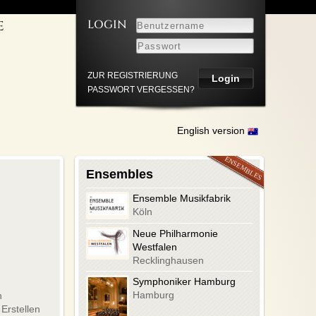
LOGIN
E
LEISTUNGEN
NNER
UM
ZUR REGISTRIERUNG
PASSWORT VERGESSEN?
HUTZ
English version
Ensembles
Ensemble Musikfabrik
Köln
Neue Philharmonie
Westfalen
Recklinghausen
Symphoniker Hamburg
Hamburg
n
 Erstellen