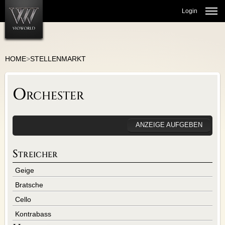
Login
HOME
>
STELLENMARKT
STELLENMARKT
Orchester
ORCHESTER
THEATERJOBS
GESANG/CHÖRE
ANZEIGE AUFGEBEN
KULTURMANAGEMENT
BALLETT/TANZ
Streicher
LEHRTÄTIGKEIT
Geige
MUSIKERMARKT
Bratsche
INSTRUMENTE
Cello
MUSIKER SUCHT MUSIKER
Kontrabass
BÜCHER/NOTEN