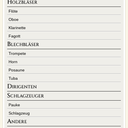
Holzbläser
MUGGEN
Flöte
UNTERRICHT
Oboe
Klarinette
COMMUNITY
Fagott
VIO-BLOG
Blechbläser
FACEBOOK
TWITTER
Trompete
YOUTUBE
Horn
FERMATE
Posaune
Tuba
SERVICE
Dirigenten
UNSERE LEISTUNGEN
Schlagzeuger
WERBEBANNER
Pauke
KONTAKT
Schlagzeug
IMPRESSUM
Andere
AGB