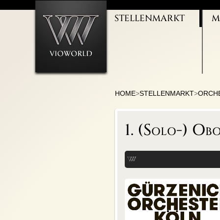
STELLENMARKT
M
ORCHESTER
I
THEATERJOBS
M
GESANG/CHÖRE
M
KULTURMANAGEMENT
B
BALLETT/TANZ
M
LEHRTÄTIGKEIT
U
HOME
>
STELLENMARKT
>
ORCH
1. (Solo-) Ob