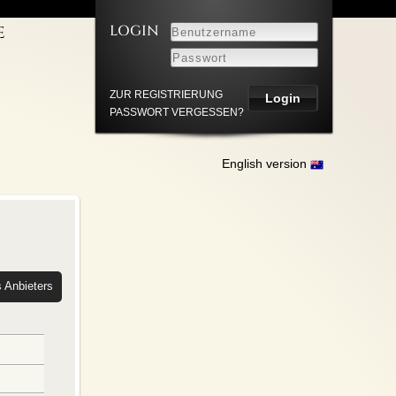
LOGIN
E
LEISTUNGEN
NNER
UM
ZUR REGISTRIERUNG
PASSWORT VERGESSEN?
HUTZ
English version
s Anbieters