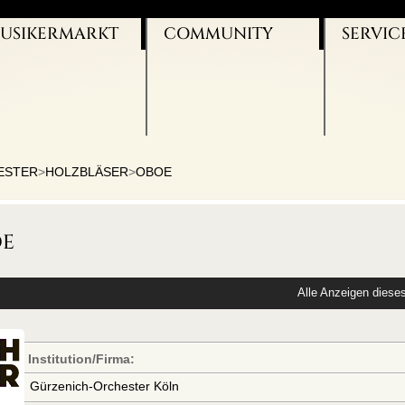
USIKERMARKT
COMMUNITY
SERVIC
NSTRUMENTE
VIO-BLOG
UNSERE 
USIKER SUCHT
FACEBOOK
WERBEBA
USIKER
TWITTER
KONTAKT
ÜCHER/NOTEN
YOUTUBE
IMPRESS
UGGEN
FERMATE
AGB
NTERRICHT
DATENSC
ESTER
>
HOLZBLÄSER
>
OBOE
oe
Alle Anzeigen diese
Institution/Firma:
Gürzenich-Orchester Köln