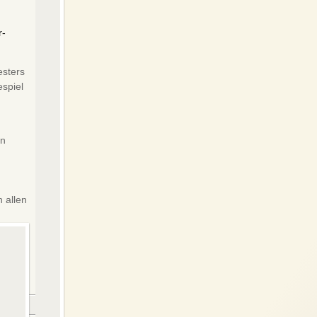
r-
esters
espiel
in
 allen
nders
-