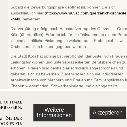
Sobald die Bewerbungsphase geöffnet ist, können Sie sich
ausschließlich hier (
https://www.muvac.com/guerzenich-orcheste
koeln
) bewerben
Die Vergütung erfolgt nach Haustarifvertrag des Gürzenich-Orch
Köln (übertariflich). Erforderlich für die Teilnahme an einem Prob
ist eine schriftliche Einladung, in welcher auch Probespiel- bzw.
Orchesterstellen bekanntgegeben werden.
Die Stadt Köln hat sich selbst verpflichtet, den Anteil von Frauen 
Leitungsfunktionen und unterrepräsentierten Berufsbereichen zu
erhöhen. Frauen sind deshalb ausdrücklich angesprochen und
gebeten, sich zu bewerben. Zudem sollen sich die individuellen
Arbeitswünsche von Männern und Frauen mit Familienpflichten in
Ebenen wiederfinden. Schwerbehinderte und gleichgestellte
Bewerberinnen und Bewerber werden bei gleicher Eignung beso
berücksichtigt. Die Stadt Köln ist Trägerin des Prädikats TOTAL E
ie optimal
QUALITY – Engagement für Chancengleichheit von Frauen und
rbessern.
Weitere
Männern sowie des Zusatzprädikats DIVERSITY.
Akzeptieren
Informationen
n Sie der
okies zu.