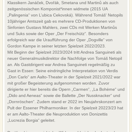
Klassikern Janáček, Dvořák, Smetana und Martinů als auch
zeitgenössischen Komponist*innen widmete (2015 UA
„Palingenia“ von L’ubica Cekovská). Während Tomáš‘ Netopils
10jähriger Amtszeit gab es mehrere CD-Produktionen von
Sinfonien Gustavs Mahlers, zwei CDs mit Werken Martinůs
und Suks sowie der Oper „Der Freischütz“. Besonders
erfolgreich war die Uraufführung der Oper „Dogville“ von
Gordon Kampe in seiner letzten Spielzeit 2022/2023.
Mit Beginn der Spielzeit 2023/2024 tritt Andrea Sanguineti als
neuer Generalmusikdirektor die Nachfolge von Tomáš Netopil
an. Als Gastdirigent war Andrea Sanguineti regelmäßig zu
Gast in Essen: Seine eindringliche Interpretation von Verdis
„Don Carlo“ am Aalto-Theater in der Spielzeit 2021/2022 war
mit großer Begeisterung aufgenommen worden. Zuvor
dirigierte er hier bereits die Opern „Carmen“, „La Bohème“ und
„Dido and Aeneas“ sowie die Ballette „Der Nussknacker“ und
„Dornröschen“. Zudem stand er 2022 im Neujahrskonzert am
Pult der Essener Philharmoniker. In der Spielzeit 20223/23 hat
er am Aalto-Theater die Neuproduktion von Donizettis
„Lucrezia Borgia“ geleitet.