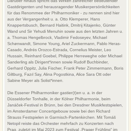
Darüber hinaus spricht das Wirken zahlreicher bedeutender
Gastdirigenten und herausragender Musikerpersönlichkeiten
für das Renommee der Philharmoniker - zu nennen sind hier
aus der Vergangenheit u. a. Otto Klemperer, Hans
Knappertsbusch, Bernard Haitink, Dmitrij Kitajenko, Günter
Wand und Sir Yehudi Menuhin sowie aus den letzten Jahren u.
a. Thomas Hengelbrock, Vladimir Fedoseyev, Michael
Schønwandt, Simone Young, Ariel Zuckermann, Pablo Heras-
Casado, Andrés Orozco-Estrada, Cornelius Meister, Leo
Hussain, Reinhard Goebel, Philippe Herreweghe oder Michael
Sanderling als Dirigent*innen sowie Rudolf Buchbinder,
Gerhard Oppitz, Julia Fischer, Frank Peter Zimmermann, Boris
Giltburg, Fazıl Say, Alina Pogostkina, Alice Sara Ott oder
Sabine Meyer als Solist*innen.
Die Essener Philharmoniker gastier(t)en u. a. in der
Düsseldorfer Tonhalle, in der Kölner Philharmonie, beim
Janáček-Festival in Brünn, bei den Dresdner Musikfestspielen,
im Amsterdamer Concertgebouw sowie bei den Richard
Strauss Festspielen in Garmisch-Partenkirchen. Mit Tomáš
Netopil reiste das Orchester mehrfach zu Konzerten nach
Prag, zuletzt im Mai 2023 zum Festival „Prager Frühling“ im