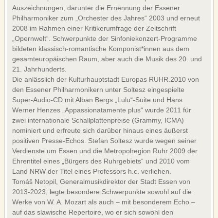
DATENSCHUTZ
Auszeichnungen, darunter die Ernennung der Essener
Philharmoniker zum „Orchester des Jahres“ 2003 und erneut
2008 im Rahmen einer Kritikerumfrage der Zeitschrift
English version
„Opernwelt“. Schwerpunkte der Sinfoniekonzert-Programme
bildeten klassisch-romantische Komponist*innen aus dem
gesamteuropäischen Raum, aber auch die Musik des 20. und
21. Jahrhunderts.
Die anlässlich der Kulturhauptstadt Europas RUHR.2010 von
den Essener Philharmonikern unter Soltesz eingespielte
Super-Audio-CD mit Alban Bergs „Lulu“-Suite und Hans
Werner Henzes „Appassionatamente plus“ wurde 2011 für
zwei internationale Schallplattenpreise (Grammy, ICMA)
nominiert und erfreute sich darüber hinaus eines äußerst
positiven Presse-Echos. Stefan Soltesz wurde wegen seiner
Verdienste um Essen und die Metropolregion Ruhr 2009 der
Ehrentitel eines „Bürgers des Ruhrgebiets“ und 2010 vom
Land NRW der Titel eines Professors h.c. verliehen.
Tomáš Netopil, Generalmusikdirektor der Stadt Essen von
2013-2023, legte besondere Schwerpunkte sowohl auf die
Werke von W. A. Mozart als auch – mit besonderem Echo –
auf das slawische Repertoire, wo er sich sowohl den