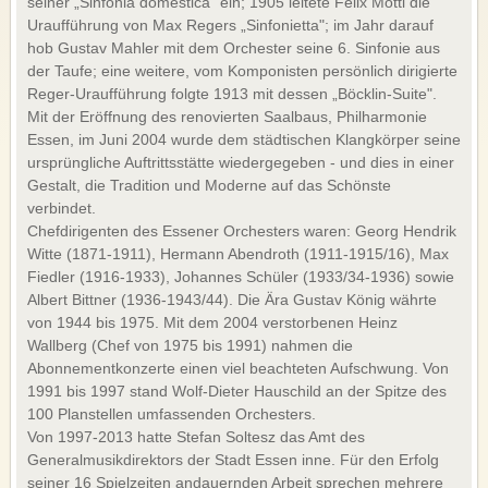
seiner „Sinfonia domestica" ein; 1905 leitete Felix Mottl die
Uraufführung von Max Regers „Sinfonietta"; im Jahr darauf
MUGGEN
hob Gustav Mahler mit dem Orchester seine 6. Sinfonie aus
UNTERRICHT
der Taufe; eine weitere, vom Komponisten persönlich dirigierte
Reger-Uraufführung folgte 1913 mit dessen „Böcklin-Suite".
COMMUNITY
Mit der Eröffnung des renovierten Saalbaus, Philharmonie
Essen, im Juni 2004 wurde dem städtischen Klangkörper seine
VIO-BLOG
ursprüngliche Auftrittsstätte wiedergegeben - und dies in einer
FACEBOOK
Gestalt, die Tradition und Moderne auf das Schönste
TWITTER
verbindet.
Chefdirigenten des Essener Orchesters waren: Georg Hendrik
YOUTUBE
Witte (1871-1911), Hermann Abendroth (1911-1915/16), Max
FERMATE
Fiedler (1916-1933), Johannes Schüler (1933/34-1936) sowie
Albert Bittner (1936-1943/44). Die Ära Gustav König währte
SERVICE
von 1944 bis 1975. Mit dem 2004 verstorbenen Heinz
Wallberg (Chef von 1975 bis 1991) nahmen die
UNSERE LEISTUNGEN
Abonnementkonzerte einen viel beachteten Aufschwung. Von
WERBEBANNER
1991 bis 1997 stand Wolf-Dieter Hauschild an der Spitze des
KONTAKT
100 Planstellen umfassenden Orchesters.
IMPRESSUM
Von 1997-2013 hatte Stefan Soltesz das Amt des
Generalmusikdirektors der Stadt Essen inne. Für den Erfolg
AGB
seiner 16 Spielzeiten andauernden Arbeit sprechen mehrere