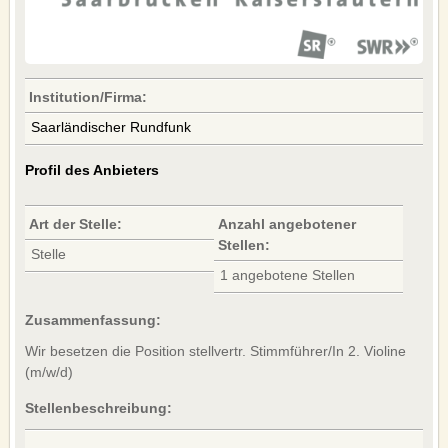
MUGGEN
UNTERRICHT
COMMUNITY
Institution/Firma:
Saarländischer Rundfunk
VIO-BLOG
FACEBOOK
Profil des Anbieters
TWITTER
YOUTUBE
Art der Stelle:
Anzahl angebotener
FERMATE
Stellen:
Stelle
1 angebotene Stellen
SERVICE
UNSERE LEISTUNGEN
Zusammenfassung:
WERBEBANNER
Wir besetzen die Position stellvertr. Stimmführer/In 2. Violine
(m/w/d)
KONTAKT
IMPRESSUM
Stellenbeschreibung:
AGB