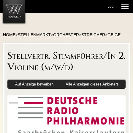
Login
HOME
>
STELLENMARKT
>
ORCHESTER
>
STREICHER
>
GEIGE
STELLENMARKT
Stellvertr. Stimmführer/In 2.
ORCHESTER
THEATERJOBS
Violine (m/w/d)
GESANG/CHÖRE
KULTURMANAGEMENT
Auf Anzeige bewerben
Alle Anzeigen dieses Anbieters
BALLETT/TANZ
LEHRTÄTIGKEIT
MUSIKERMARKT
INSTRUMENTE
MUSIKER SUCHT MUSIKER
BÜCHER/NOTEN