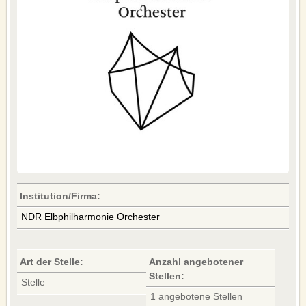
MUGGEN
UNTERRICHT
COMMUNITY
VIO-BLOG
FACEBOOK
TWITTER
YOUTUBE
FERMATE
SERVICE
Institution/Firma:
NDR Elbphilharmonie Orchester
UNSERE LEISTUNGEN
WERBEBANNER
KONTAKT
Art der Stelle:
Anzahl angebotener
IMPRESSUM
Stellen:
Stelle
AGB
1 angebotene Stellen