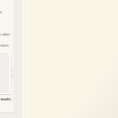
in
 allen
nders
-
-koeln
)