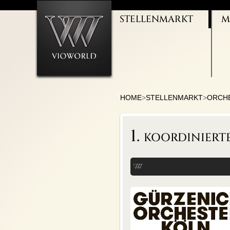
STELLENMARKT
M
ORCHESTER
I
THEATERJOBS
M
GESANG/CHÖRE
M
KULTURMANAGEMENT
B
BALLETT/TANZ
M
LEHRTÄTIGKEIT
U
HOME
>
STELLENMARKT
>
ORCH
1. koordinier