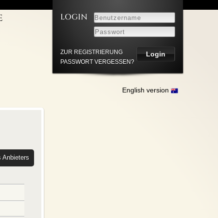
LOGIN
E
LEISTUNGEN
NNER
UM
ZUR REGISTRIERUNG
PASSWORT VERGESSEN?
HUTZ
English version
s Anbieters