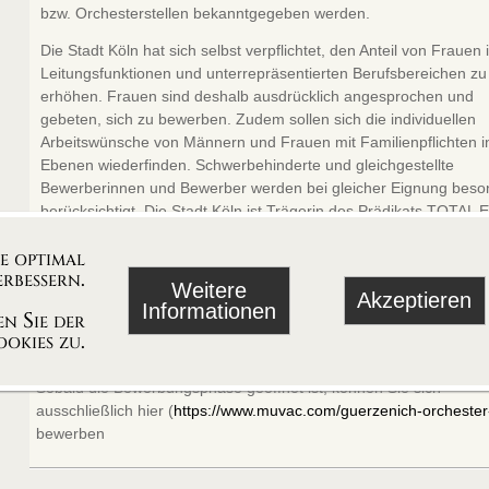
bzw. Orchesterstellen bekanntgegeben werden.
Die Stadt Köln hat sich selbst verpflichtet, den Anteil von Frauen 
Leitungsfunktionen und unterrepräsentierten Berufsbereichen zu
erhöhen. Frauen sind deshalb ausdrücklich angesprochen und
gebeten, sich zu bewerben. Zudem sollen sich die individuellen
Arbeitswünsche von Männern und Frauen mit Familienpflichten in
Ebenen wiederfinden. Schwerbehinderte und gleichgestellte
Bewerberinnen und Bewerber werden bei gleicher Eignung beso
berücksichtigt. Die Stadt Köln ist Trägerin des Prädikats TOTAL E
QUALITY – Engagement für Chancengleichheit von Frauen und
ie optimal
Männern sowie des Zusatzprädikats DIVERSITY.
rbessern.
Weitere
Akzeptieren
Informationen
n Sie der
okies zu.
Bewerbungsadresse:
Sobald die Bewerbungsphase geöffnet ist, können Sie sich
ausschließlich hier (
https://www.muvac.com/guerzenich-orchester
bewerben