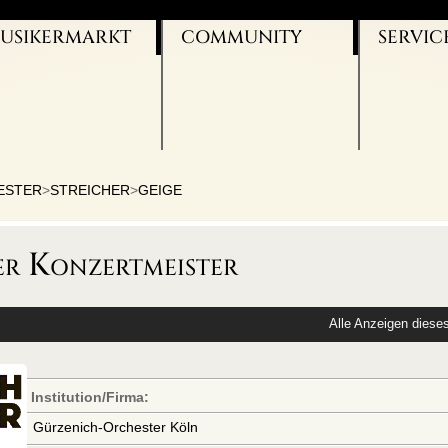
USIKERMARKT
COMMUNITY
SERVIC
NSTRUMENTE
VIO-BLOG
UNSERE 
USIKER SUCHT
FACEBOOK
WERBEBA
USIKER
TWITTER
KONTAKT
ÜCHER/NOTEN
YOUTUBE
IMPRESS
UGGEN
FERMATE
AGB
NTERRICHT
DATENSC
ESTER
>
STREICHER
>
GEIGE
ter Konzertmeister
Alle Anzeigen diese
Institution/Firma:
Gürzenich-Orchester Köln