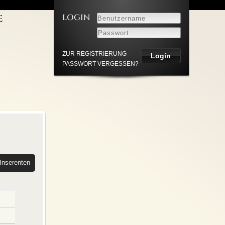
LOGIN
E
LEISTUNGEN
NNER
UM
ZUR REGISTRIERUNG
PASSWORT VERGESSEN?
HUTZ
Inserenten