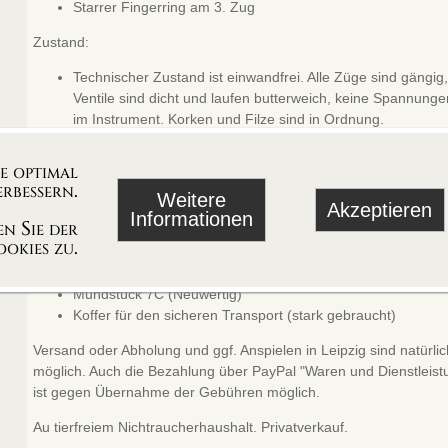
Starrer Fingerring am 3. Zug
Zustand:
Technischer Zustand ist einwandfrei. Alle Züge sind gängig,
Ventile sind dicht und laufen butterweich, keine Spannunge
im Instrument. Korken und Filze sind in Ordnung.
Der Optische Zustand ist gut, die Vernickelung ist weitgeh
intakt. Nur an der Handpostition am 1. Ventil sowie am 2. Z
ie optimal
die Vernickelung etwas abgerieben (siehe Fotos). Es gibt e
rbessern.
Weitere
kleine, kaum sichtbare Dellen.
Akzeptieren
Informationen
n Sie der
Das Instrument ist gereinigt und spielfertig gemacht.
okies zu.
Zubehör:
Mundstück 7C (Neuwertig)
Koffer für den sicheren Transport (stark gebraucht)
Versand oder Abholung und ggf. Anspielen in Leipzig sind natürli
möglich. Auch die Bezahlung über PayPal "Waren und Dienstleis
ist gegen Übernahme der Gebühren möglich.
Au tierfreiem Nichtraucherhaushalt. Privatverkauf.