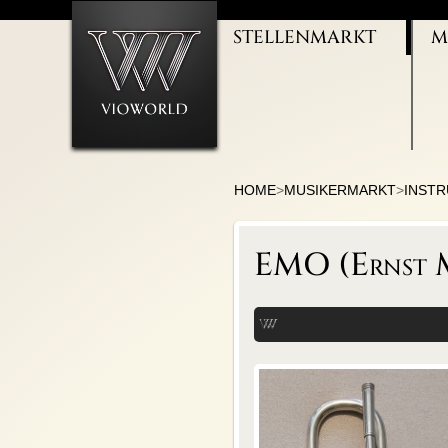
STELLENMARKT
M
ORCHESTER
I
THEATERJOBS
M
GESANG/CHÖRE
M
KULTURMANAGEMENT
B
BALLETT/TANZ
M
LEHRTÄTIGKEIT
U
HOME
>
MUSIKERMARKT
>
INST
EMO (Ernst M