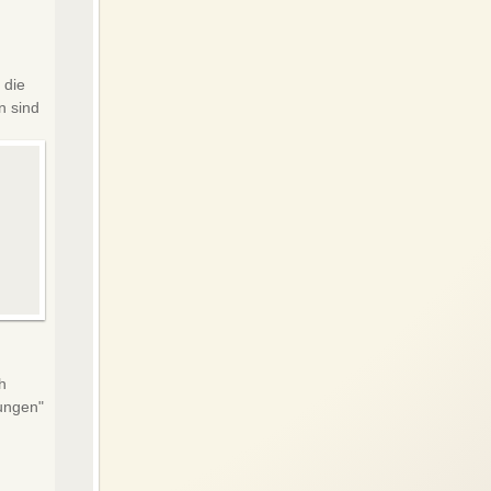
 die
n sind
end
ug ist
inige
ch
tungen"