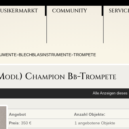
USIKERMARKT
COMMUNITY
SERVIC
NSTRUMENTE
VIO-BLOG
UNSERE 
USIKER SUCHT
FACEBOOK
WERBEBA
USIKER
TWITTER
KONTAKT
ÜCHER/NOTEN
YOUTUBE
IMPRESS
UGGEN
FERMATE
AGB
NTERRICHT
DATENSC
RUMENTE
>
BLECHBLASINSTRUMENTE
>
TROMPETE
odl) Champion Bb-Trompete
Alle Anzeigen dieses 
Angebot
Anzahl Objekte:
Preis
: 350 €
1 angebotene Objekte