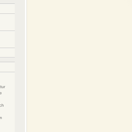
tur
e
rch
en