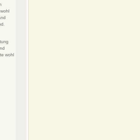
n
 wohl
and
nd.
htung
und
te wohl