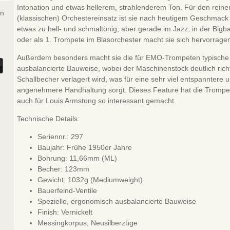
Intonation und etwas hellerem, strahlenderem Ton. Für den reine
en
(klassischen) Orchestereinsatz ist sie nach heutigem Geschmack
etwas zu hell- und schmaltönig, aber gerade im Jazz, in der Bigb
oder als 1. Trompete im Blasorchester macht sie sich hervorrage
Außerdem besonders macht sie die für EMO-Trompeten typische
ausbalancierte Bauweise, wobei der Maschinenstock deutlich ric
Schallbecher verlagert wird, was für eine sehr viel entspanntere 
angenehmere Handhaltung sorgt. Dieses Feature hat die Trompe
auch für Louis Armstong so interessant gemacht.
Technische Details:
Seriennr.: 297
Baujahr: Frühe 1950er Jahre
Bohrung: 11,66mm (ML)
Becher: 123mm
Gewicht: 1032g (Mediumweight)
Bauerfeind-Ventile
Spezielle, ergonomisch ausbalancierte Bauweise
Finish: Vernickelt
Messingkorpus, Neusilberzüge